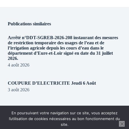
Publications similaires
Arrêté n°DDT-SGREB-2026-208 instaurant des mesures
de restriction temporaire des usages de l’eau et de
l’irrigation agricole depuis les cours d’eau dans le
département d’Eure-et-Loir signé en date du 31 juillet
2026.
4 août 2026
COUPURE D’ELECTRICITE Jeudi 6 Août
3 août 2026
REGLEMENTATION DE CIRCULATION SUR LA
En poursuivant votre navigation sur ce site, vous acceptez
RD28
l’utilisation de cookies nécessaires au bon fonctionnement du
31 juillet 2026
site.