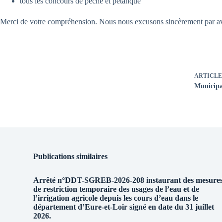
tous les concours de pêche et pétanque
Merci de votre compréhension. Nous nous excusons sincèrement par av
ARTICLE
Municipal
Publications similaires
Arrêté n°DDT-SGREB-2026-208 instaurant des mesure
de restriction temporaire des usages de l’eau et de
l’irrigation agricole depuis les cours d’eau dans le
département d’Eure-et-Loir signé en date du 31 juillet
2026.