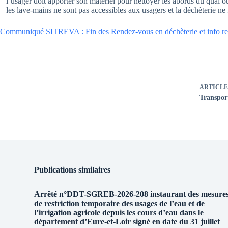
– l’usager doit apporter son matériel pour nettoyer les abords du quai où
– les lave-mains ne sont pas accessibles aux usagers et la déchèterie ne
Communiqué SITREVA : Fin des Rendez-vous en déchèterie et info ren
ARTICLE
Transport
Publications similaires
Arrêté n°DDT-SGREB-2026-208 instaurant des mesure
de restriction temporaire des usages de l’eau et de
l’irrigation agricole depuis les cours d’eau dans le
département d’Eure-et-Loir signé en date du 31 juillet