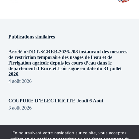
Publications similaires
Arrêté n°DDT-SGREB-2026-208 instaurant des mesures
de restriction temporaire des usages de l’eau et de
l’irrigation agricole depuis les cours d’eau dans le
département d’Eure-et-Loir signé en date du 31 juillet
2026.
4 août 2026
COUPURE D’ELECTRICITE Jeudi 6 Août
3 août 2026
REGLEMENTATION DE CIRCULATION SUR LA
En poursuivant votre navigation sur ce site, vous acceptez
RD28