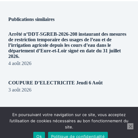
Publications similaires
Arrêté n°DDT-SGREB-2026-208 instaurant des mesures
de restriction temporaire des usages de l’eau et de
l’irrigation agricole depuis les cours d’eau dans le
département d’Eure-et-Loir signé en date du 31 juillet
2026.
4 août 2026
COUPURE D’ELECTRICITE Jeudi 6 Août
3 août 2026
REGLEMENTATION DE CIRCULATION SUR LA
En poursuivant votre navigation sur ce site, vous acceptez
RD28
l’utilisation de cookies nécessaires au bon fonctionnement du
31 juillet 2026
site.
Ok
Politique de confidentialité