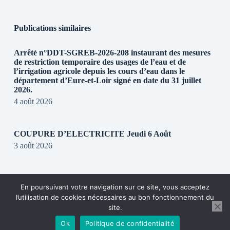
Publications similaires
Arrêté n°DDT-SGREB-2026-208 instaurant des mesures
de restriction temporaire des usages de l’eau et de
l’irrigation agricole depuis les cours d’eau dans le
département d’Eure-et-Loir signé en date du 31 juillet
2026.
4 août 2026
COUPURE D’ELECTRICITE Jeudi 6 Août
3 août 2026
REGLEMENTATION DE CIRCULATION SUR LA
En poursuivant votre navigation sur ce site, vous acceptez
RD28
l’utilisation de cookies nécessaires au bon fonctionnement du
31 juillet 2026
site.
Ok
Politique de confidentialité