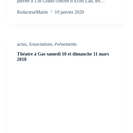
janvier à 15h Grand concert d’Echo Lali, les…
RedacteurMairie
10 janvier 2020
actus
,
Associations
,
événements
Théatre à Gas samedi 10 et dimanche 11 mars
2018