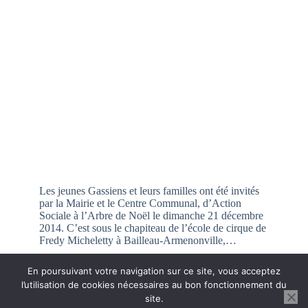
Les jeunes Gassiens et leurs familles ont été invités
par la Mairie et le Centre Communal, d’Action
Sociale à l’Arbre de Noël le dimanche 21 décembre
2014. C’est sous le chapiteau de l’école de cirque de
Fredy Micheletty à Bailleau-Armenonville,…
RedacteurMairie
21 décembre 2014
En poursuivant votre navigation sur ce site, vous acceptez
l’utilisation de cookies nécessaires au bon fonctionnement du
site.