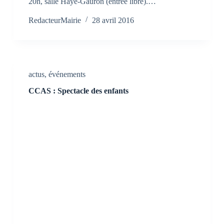
20h, salle Haye-Gauron (entrée libre).…
RedacteurMairie
28 avril 2016
actus
,
événements
CCAS : Spectacle des enfants