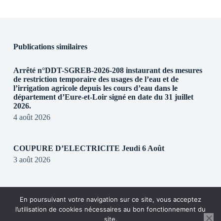
Publications similaires
Arrêté n°DDT-SGREB-2026-208 instaurant des mesures
de restriction temporaire des usages de l’eau et de
l’irrigation agricole depuis les cours d’eau dans le
département d’Eure-et-Loir signé en date du 31 juillet
2026.
4 août 2026
COUPURE D’ELECTRICITE Jeudi 6 Août
3 août 2026
REGLEMENTATION DE CIRCULATION SUR LA
En poursuivant votre navigation sur ce site, vous acceptez
RD28
l’utilisation de cookies nécessaires au bon fonctionnement du
31 juillet 2026
site.