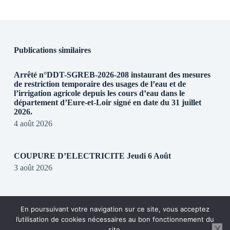
Publications similaires
Arrêté n°DDT-SGREB-2026-208 instaurant des mesures
de restriction temporaire des usages de l’eau et de
l’irrigation agricole depuis les cours d’eau dans le
département d’Eure-et-Loir signé en date du 31 juillet
2026.
4 août 2026
COUPURE D’ELECTRICITE Jeudi 6 Août
3 août 2026
REGLEMENTATION DE CIRCULATION SUR LA
En poursuivant votre navigation sur ce site, vous acceptez
RD28
l’utilisation de cookies nécessaires au bon fonctionnement du
31 juillet 2026
site.