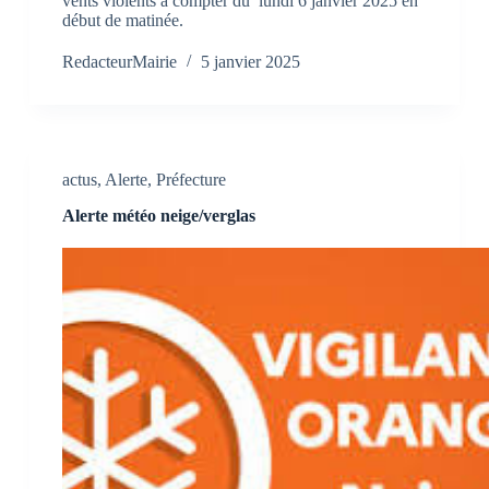
vents violents à compter du lundi 6 janvier 2025 en
début de matinée.
RedacteurMairie
5 janvier 2025
actus
,
Alerte
,
Préfecture
Alerte météo neige/verglas