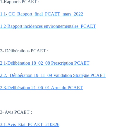
1-Rapports PCAET :
1.1- CC_Rapport_final_PCAET_mars_2022
1.2-Rapport incidences environnementales_PCAET
2- Délibérations PCAET :
2.1-Délibération 18_02_08 Prescription PCAET
2.2.- Délibération 19_11_09 Validation Stratégie PCAET
2.3-Délibération 21_06_01 Arret du PCAET
3- Avis PCAET :
3.1-Avis_Etat_PCAET_210826