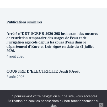
Publications similaires
Arrêté n°DDT-SGREB-2026-208 instaurant des mesures
de restriction temporaire des usages de l’eau et de
l’irrigation agricole depuis les cours d’eau dans le
département d’Eure-et-Loir signé en date du 31 juillet
2026.
4 août 2026
COUPURE D’ELECTRICITE Jeudi 6 Août
3 août 2026
REGLEMENTATION DE CIRCULATION SUR LA
En poursuivant votre navigation sur ce site, vous acceptez
RD28
l’utilisation de cookies nécessaires au bon fonctionnement du
31 juillet 2026
site.